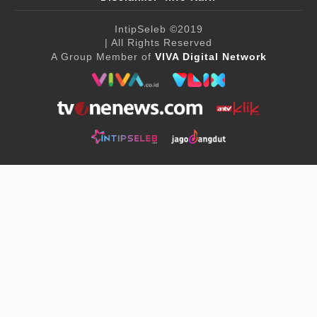
IntipSeleb
©2019
| All Rights Reserved
A Group Member of
VIVA Digital Network