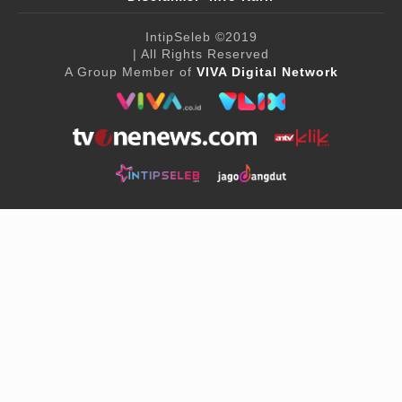
IntipSeleb
©2019
| All Rights Reserved
A Group Member of
VIVA Digital Network