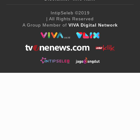
IntipSeleb
©2019
| All Rights Reserved
A Group Member of
VIVA Digital Network