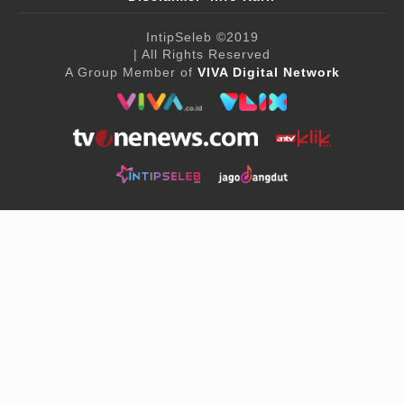
IntipSeleb
©2019
| All Rights Reserved
A Group Member of
VIVA Digital Network