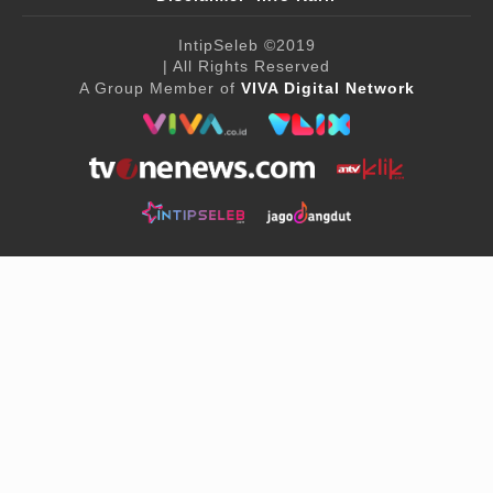
IntipSeleb
©2019
| All Rights Reserved
A Group Member of
VIVA Digital Network