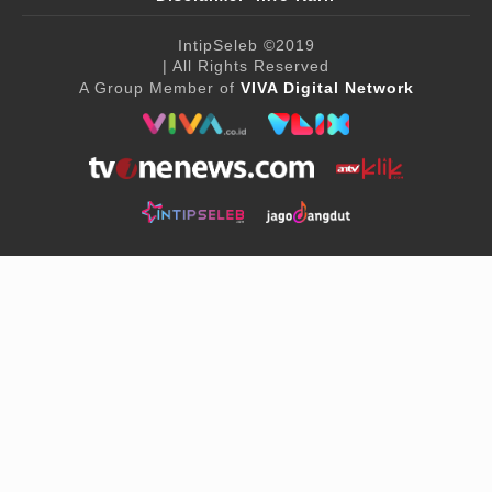
IntipSeleb
©2019
| All Rights Reserved
A Group Member of
VIVA Digital Network