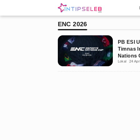
ENC 2026
PB ESI U
Timnas I
Nations 
Lokal
24 Apr