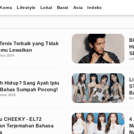
Korea
Lifestyle
Lokal
Barat
Asia
Indeks
B
Tenis Terbaik yang Tidak
H
amu Lewatkan
S
stus 2024
Lo
L
h Hidup? Sang Ayah Iptu
S
 Bahas Sumpah Pocong!
B
ustus 2024
Ko
gu CHEEKY - EL72
4
an Terjemahan Bahasa
M
a
N