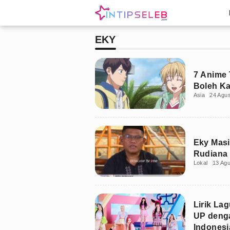
EKY
7 Anime 
Boleh K
Asia
24 Agu
Eky Masi
Rudiana
Lokal
13 Ag
Lirik La
UP deng
Indonesi