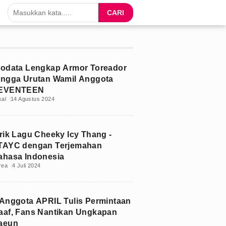
CARI
iodata Lengkap Armor Toreador
ingga Urutan Wamil Anggota
EVENTEEN
kal
14 Agustus 2024
irik Lagu Cheeky Icy Thang -
TAYC dengan Terjemahan
ahasa Indonesia
rea
4 Juli 2024
 Anggota APRIL Tulis Permintaan
aaf, Fans Nantikan Ungkapan
aeun