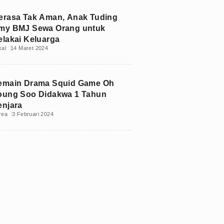
erasa Tak Aman, Anak Tuding
my BMJ Sewa Orang untuk
elakai Keluarga
kal
14 Maret 2024
emain Drama Squid Game Oh
oung Soo Didakwa 1 Tahun
enjara
rea
3 Februari 2024