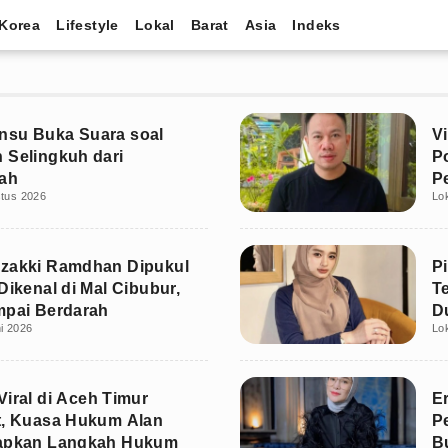
Korea
Lifestyle
Lokal
Barat
Asia
Indeks
nsu Buka Suara soal
V
 Selingkuh dari
P
ah
P
stus 2026
Lo
J
uzakki Ramdhan Dipukul
Pi
Dikenal di Mal Cibubur,
T
mpai Berdarah
D
i 2026
Lo
Viral di Aceh Timur
E
t, Kuasa Hukum Alan
P
iapkan Langkah Hukum
B