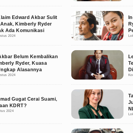
laim Edward Akbar Sulit
I
Anak, Kimberly Ryder
R
ak Ada Komunikasi
P
ustus 2024
Lo
K
Akbar Belum Kembalikan
L
mberly Ryder, Kuasa
T
ngkap Alasannya
D
ustus 2024
Ko
T
mad Gugat Cerai Suami,
J
aan KDRT?
N
stus 2024
Lo