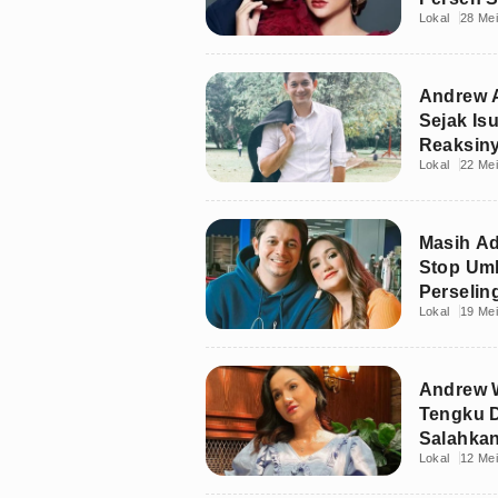
Lokal
28 Me
Andrew A
Sejak Is
Reaksin
Lokal
22 Me
Masih Ad
Stop Um
Perseli
Lokal
19 Me
Andrew W
Tengku D
Salahkan
Lokal
12 Me