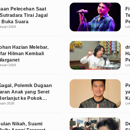
gaan Pelecehan Saat
Fi
Sutradara Tirai Jagal
T
 Buka Suara
P
ruari 2026
Lo
P
han Hazian Melebar,
dr
ar Hilman Kembali
H
Warganet
P
ruari 2026
Lo
Gagal, Polemik Dugaan
Pr
aran Anak yang Seret
y
erlanjut ke Pokok
K
uari 2026
Lo
ulan Nikah, Suami
D