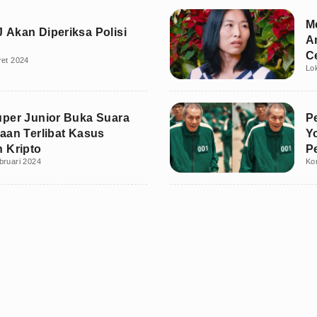
M
Akan Diperiksa Polisi
A
C
ret 2024
Lo
per Junior Buka Suara
P
aan Terlibat Kasus
Y
 Kripto
P
bruari 2024
Ko