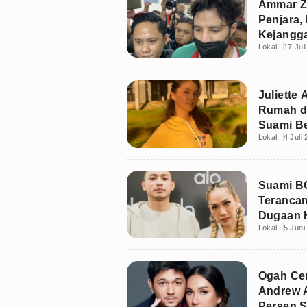
Ammar Zo
Penjara,
Kejangg
Lokal
17 Jul
Juliette
Rumah da
Suami B
Lokal
4 Juli
Suami B
Terancam
Dugaan 
Lokal
5 Juni
Ogah Cer
Andrew A
Persen S