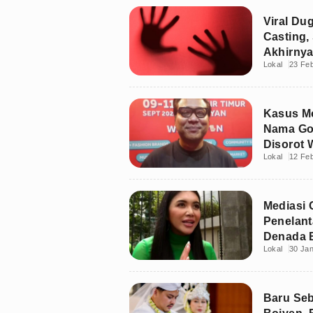
Viral Du
Casting, 
Akhirnya
Lokal
23 Feb
Kasus Mo
Nama Gof
Disorot 
Lokal
12 Feb
Mediasi 
Penelant
Denada B
Lokal
30 Jan
Perkara
Baru Seb