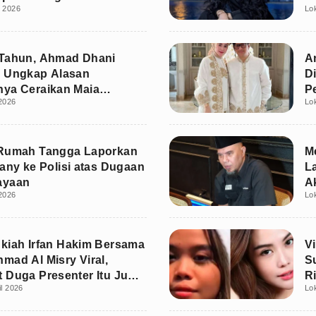
i 2026
Lo
H
 Tahun, Ahmad Dhani
A
a Ungkap Alasan
D
ya Ceraikan Maia
P
2026
Lo
 Rumah Tangga Laporkan
M
lany ke Polisi atas Dugaan
L
ayaan
A
2026
Lo
kiah Irfan Hakim Bersama
V
mad Al Misry Viral,
S
 Duga Presenter Itu Juga
R
il 2026
Lo