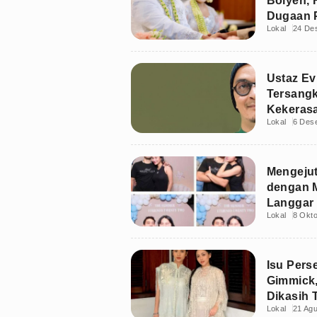
Boiyen, 
Dugaan P
Lokal
24 De
Ratusan 
Ustaz Ev
Tersang
Kekerasa
Lokal
6 Des
Mengejut
dengan M
Langgar
Lokal
8 Okt
Isu Pers
Gimmick
Dikasih
Lokal
21 Ag
Arhan