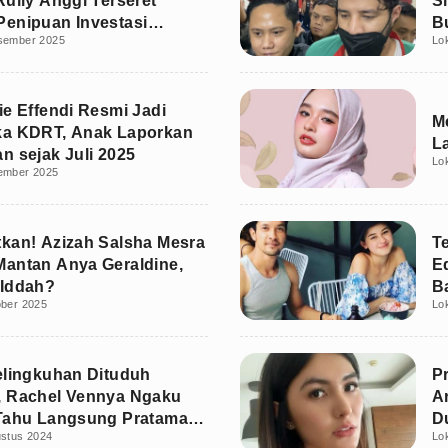
Rully Anggi Terseret
S
enipuan Investasi
B
sember 2025
Lo
Juta
ie Effendi Resmi Jadi
Me
ka KDRT, Anak Laporkan
L
n sejak Juli 2025
Lo
ember 2025
kan! Azizah Salsha Mesra
T
antan Anya Geraldine,
E
 Iddah?
B
ober 2025
Lo
P
elingkuhan Dituduh
P
, Rachel Vennya Ngaku
A
 Tahu Langsung Pratama
D
ustus 2024
Lo
P