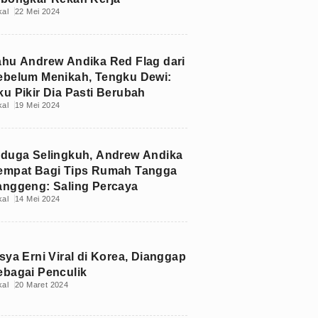
kal
22 Mei 2024
ahu Andrew Andika Red Flag dari
ebelum Menikah, Tengku Dewi:
ku Pikir Dia Pasti Berubah
kal
19 Mei 2024
iduga Selingkuh, Andrew Andika
empat Bagi Tips Rumah Tangga
anggeng: Saling Percaya
kal
14 Mei 2024
sya Erni Viral di Korea, Dianggap
ebagai Penculik
kal
20 Maret 2024