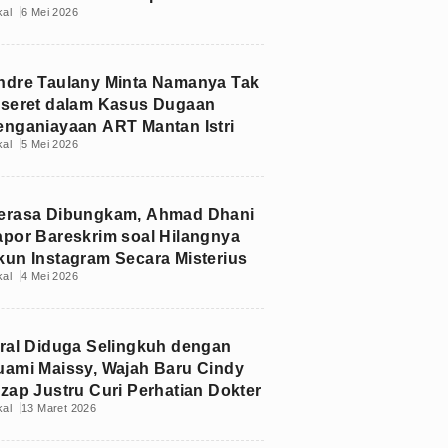
kal
6 Mei 2026
ukum
ndre Taulany Minta Namanya Tak
iseret dalam Kasus Dugaan
enganiayaan ART Mantan Istri
kal
5 Mei 2026
erasa Dibungkam, Ahmad Dhani
apor Bareskrim soal Hilangnya
kun Instagram Secara Misterius
kal
4 Mei 2026
iral Diduga Selingkuh dengan
uami Maissy, Wajah Baru Cindy
izap Justru Curi Perhatian Dokter
kal
13 Maret 2026