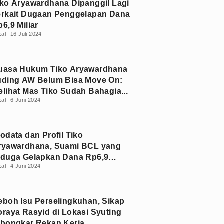
iko Aryawardhana Dipanggil Lagi
erkait Dugaan Penggelapan Dana
6,9 Miliar
kal
16 Juli 2024
uasa Hukum Tiko Aryawardhana
uding AW Belum Bisa Move On:
elihat Mas Tiko Sudah Bahagia...
kal
6 Juni 2024
odata dan Profil Tiko
ryawardhana, Suami BCL yang
iduga Gelapkan Dana Rp6,9
kal
4 Juni 2024
liar
eboh Isu Perselingkuhan, Sikap
oraya Rasyid di Lokasi Syuting
ibongkar Rekan Kerja