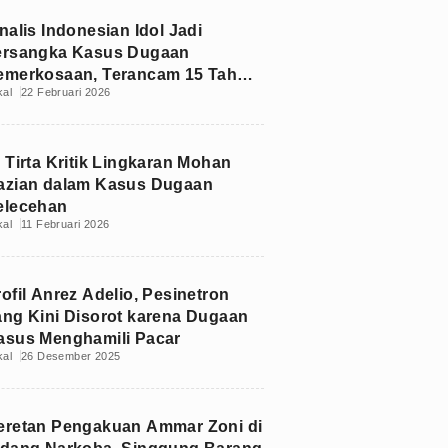
nalis Indonesian Idol Jadi
ersangka Kasus Dugaan
emerkosaan, Terancam 15 Tahun
kal
22 Februari 2026
enjara
 Tirta Kritik Lingkaran Mohan
azian dalam Kasus Dugaan
elecehan
kal
11 Februari 2026
ofil Anrez Adelio, Pesinetron
ang Kini Disorot karena Dugaan
asus Menghamili Pacar
kal
26 Desember 2025
eretan Pengakuan Ammar Zoni di