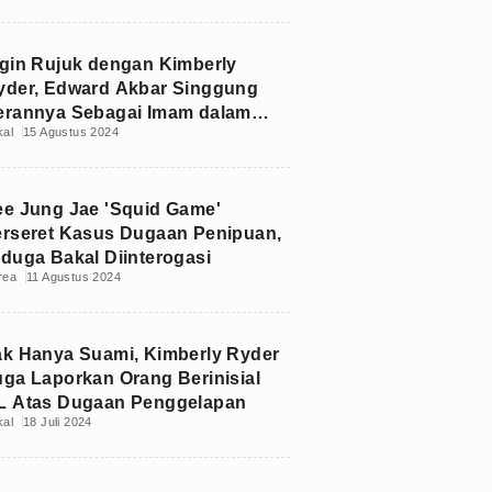
ngin Rujuk dengan Kimberly
yder, Edward Akbar Singgung
erannya Sebagai Imam dalam
kal
15 Agustus 2024
eluarga
ee Jung Jae 'Squid Game'
erseret Kasus Dugaan Penipuan,
iduga Bakal Diinterogasi
rea
11 Agustus 2024
ak Hanya Suami, Kimberly Ryder
uga Laporkan Orang Berinisial
L Atas Dugaan Penggelapan
kal
18 Juli 2024