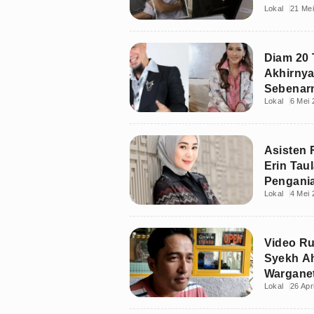
Lokal
21 Me
Diam 20
Akhirny
Sebenarn
Lokal
6 Mei 
Estianty
Asisten
Erin Tau
Pengani
Lokal
4 Mei 
Video Ru
Syekh Ah
Warganet
Lokal
26 Apr
Korban