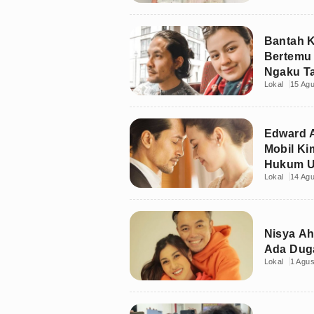
Bantah K
Bertemu 
Ngaku T
Lokal
15 Ag
Edward 
Mobil Ki
Hukum U
Lokal
14 Ag
Nisya Ah
Ada Dug
Lokal
1 Agu