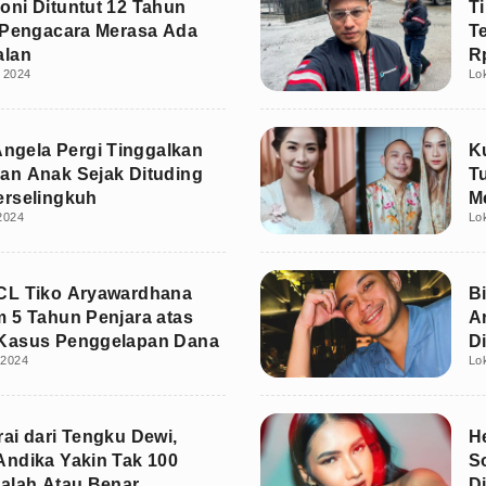
ni Dituntut 12 Tahun
T
 Pengacara Merasa Ada
T
alan
Rp
i 2024
Lo
 Angela Pergi Tinggalkan
K
n Anak Sejak Dituding
T
erselingkuh
M
 2024
Lo
CL Tiko Aryawardhana
Bi
 5 Tahun Penjara atas
A
Kasus Penggelapan Dana
D
 2024
Lo
Mi
ai dari Tengku Dewi,
H
ndika Yakin Tak 100
S
alah Atau Benar
D