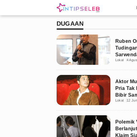
DUGAAN
Ruben O
Tudingan
Sarwend
Lokal
4 Agu
Aktor M
Pria Tak 
Bibir Sa
Lokal
12 Jun
Polemik 
Berlanju
Klaim S