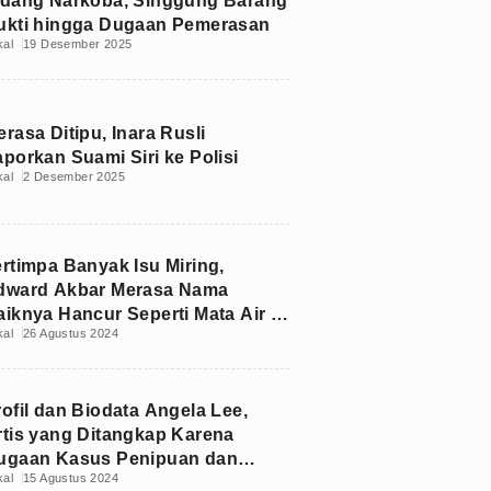
idang Narkoba, Singgung Barang
ukti hingga Dugaan Pemerasan
kal
19 Desember 2025
rasa Ditipu, Inara Rusli
aporkan Suami Siri ke Polisi
kal
2 Desember 2025
ertimpa Banyak Isu Miring,
dward Akbar Merasa Nama
aiknya Hancur Seperti Mata Air di
kal
26 Agustus 2024
alestina
rofil dan Biodata Angela Lee,
rtis yang Ditangkap Karena
ugaan Kasus Penipuan dan
kal
15 Agustus 2024
enggelapan