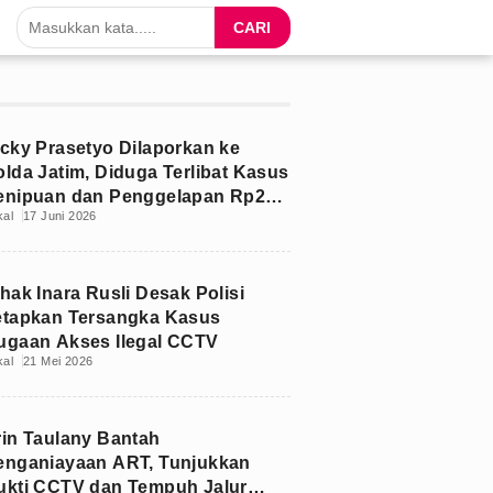
CARI
icky Prasetyo Dilaporkan ke
olda Jatim, Diduga Terlibat Kasus
enipuan dan Penggelapan Rp213
kal
17 Juni 2026
uta
hak Inara Rusli Desak Polisi
etapkan Tersangka Kasus
ugaan Akses Ilegal CCTV
kal
21 Mei 2026
rin Taulany Bantah
enganiayaan ART, Tunjukkan
ukti CCTV dan Tempuh Jalur