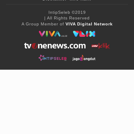
IntipSeleb
©2019
| All Rights Reserved
A Group Member of
VIVA Digital Network