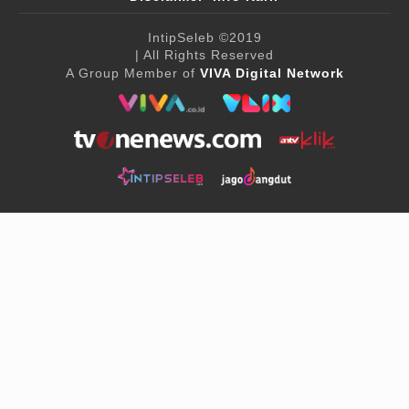
IntipSeleb
©2019
| All Rights Reserved
A Group Member of
VIVA Digital Network