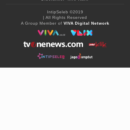
IntipSeleb
©2019
| All Rights Reserved
A Group Member of
VIVA Digital Network