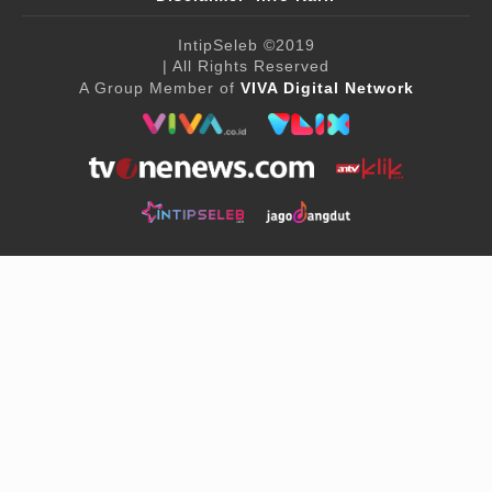
IntipSeleb
©2019
| All Rights Reserved
A Group Member of
VIVA Digital Network