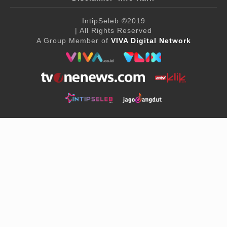
IntipSeleb
©2019
| All Rights Reserved
A Group Member of
VIVA Digital Network