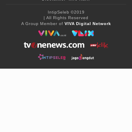
IntipSeleb
©2019
| All Rights Reserved
A Group Member of
VIVA Digital Network