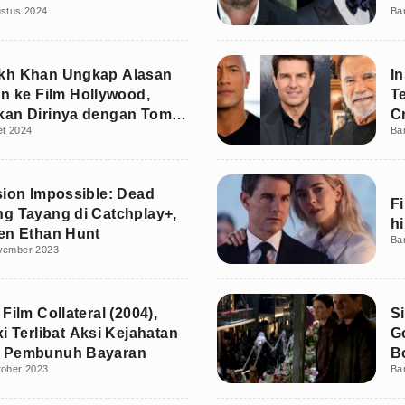
ustus 2024
Ba
kh Khan Ungkap Alasan
I
un ke Film Hollywood,
T
kan Dirinya dengan Tom
C
et 2024
Ba
sion Impossible: Dead
F
g Tayang di Catchplay+,
h
en Ethan Hunt
Ba
vember 2023
Film Collateral (2004),
S
i Terlibat Aksi Kejahatan
G
 Pembunuh Bayaran
Bo
tober 2023
Ba