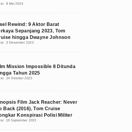
rat
8 Mei 2024
nsel Rewind: 9 Aktor Barat
erkaya Sepanjang 2023, Tom
ruise hingga Dwayne Johnson
rat
3 Desember 2023
ilm Mission Impossible 8 Ditunda
ingga Tahun 2025
rat
24 Oktober 2023
inopsis Film Jack Reacher: Never
o Back (2016), Tom Cruise
ngkar Konspirasi Polisi Militer
rat
19 September 2023