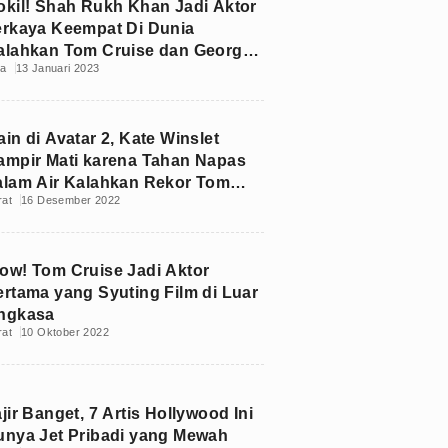
okil! Shah Rukh Khan Jadi Aktor
erkaya Keempat Di Dunia
alahkan Tom Cruise dan George
ia
13 Januari 2023
looney
in di Avatar 2, Kate Winslet
ampir Mati karena Tahan Napas
alam Air Kalahkan Rekor Tom
rat
16 Desember 2022
ruise
ow! Tom Cruise Jadi Aktor
ertama yang Syuting Film di Luar
ngkasa
rat
10 Oktober 2022
jir Banget, 7 Artis Hollywood Ini
unya Jet Pribadi yang Mewah