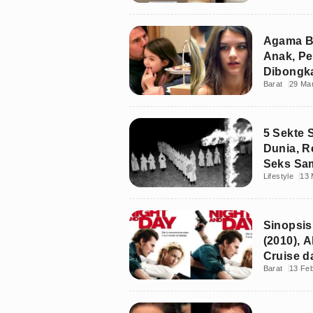
Agama B
Anak, Pe
Dibongka
Barat
29 Ma
5 Sekte 
Dunia, R
Seks Sam
Lifestyle
13 
Sinopsis
(2010), 
Cruise d
Barat
13 Feb