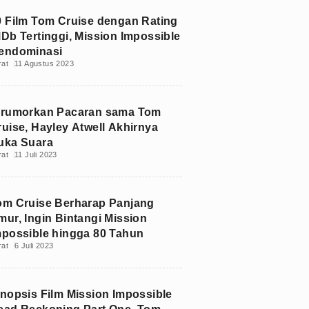
0 Film Tom Cruise dengan Rating
MDb Tertinggi, Mission Impossible
endominasi
rat
11 Agustus 2023
irumorkan Pacaran sama Tom
ruise, Hayley Atwell Akhirnya
uka Suara
rat
11 Juli 2023
om Cruise Berharap Panjang
mur, Ingin Bintangi Mission
mpossible hingga 80 Tahun
rat
6 Juli 2023
inopsis Film Mission Impossible