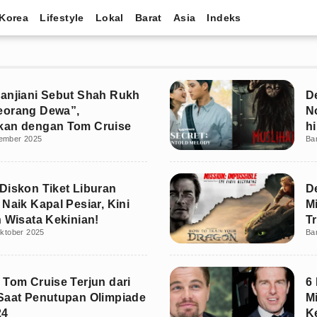
Korea
Lifestyle
Lokal
Barat
Asia
Indeks
anjiani Sebut Shah Rukh
D
eorang Dewa”,
N
kan dengan Tom Cruise
h
ember 2025
Ba
Diskon Tiket Liburan
D
 Naik Kapal Pesiar, Kini
M
n Wisata Kekinian!
T
ktober 2025
Ba
 Tom Cruise Terjun dari
6
Saat Penutupan Olimpiade
M
24
K