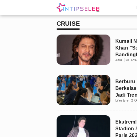
CRUISE
Kumail N
Khan “S
Banding
Asia
30 Des
Berburu 
Berkelas
Jadi Tre
Lifestyle
2 O
Ekstrem!
Stadion 
Paris 20