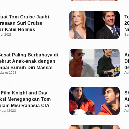
uat Tom Cruise Jauhi
T
rasaan Suri Cruise
2
r Katie Holmes
N
ret 2023
Ba
Sesat Paling Berbahaya di
A
ekrut Anak-anak dengan
D
pai Bunuh Diri Massal
d
Maret 2023
As
 Film Knight and Day
S
Aksi Menegangkan Tom
A
alam Misi Rahasia CIA
U
ruari 2023
As
A