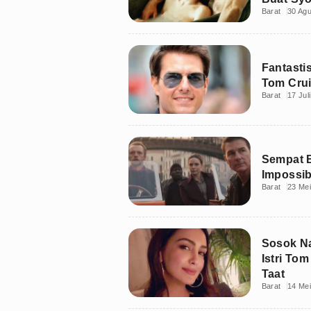
Barat
30 Ag
Fantasti
Tom Crui
Barat
17 Jul
Sempat B
Impossibl
Barat
23 Me
Sosok Na
Istri To
Taat
Barat
14 Me