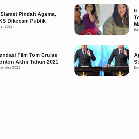
6
 Slamet Pindah Agama,
T
KS Dikecam Publik
M
ret 2022
Ba
ndasi Film Tom Cruise
A
tonton Akhir Tahun 2021
S
sember 2021
Ba