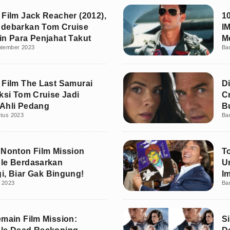
 Film Jack Reacher (2012),
1
ndebarkan Tom Cruise
I
in Para Penjahat Takut
M
ptember 2023
Ba
 Film The Last Samurai
D
Aksi Tom Cruise Jadi
C
Ahli Pedang
B
stus 2023
Ba
 Nonton Film Mission
T
le Berdasarkan
U
i, Biar Gak Bingung!
I
i 2023
Ba
emain Film Mission:
S