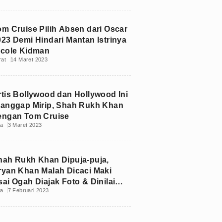
om Cruise Pilih Absen dari Oscar
023 Demi Hindari Mantan Istrinya
icole Kidman
rat
14 Maret 2023
rtis Bollywood dan Hollywood Ini
ianggap Mirip, Shah Rukh Khan
engan Tom Cruise
ia
3 Maret 2023
hah Rukh Khan Dipuja-puja,
ryan Khan Malah Dicaci Maki
sai Ogah Diajak Foto & Dinilai
ia
7 Februari 2023
rogan