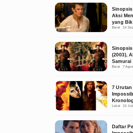
Sinopsis
Aksi Me
yang Bik
Barat
14 Se
Sinopsis
(2003), 
Samurai 
Barat
7 Agu
7 Urutan
Impossib
Kronolog
Lokal
10 Jul
Daftar P