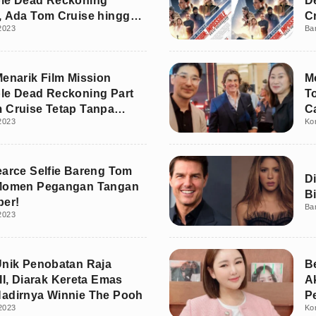
ble Dead Reckoning
D
, Ada Tom Cruise hingga
C
 2023
Ba
twell
Menarik Film Mission
M
le Dead Reckoning Part
T
 Cruise Tetap Tanpa
C
 2023
Ko
t!
earce Selfie Bareng Tom
D
 Momen Pegangan Tangan
Bi
per!
Ba
 2023
Unik Penobatan Raja
B
II, Diarak Kereta Emas
A
adirnya Winnie The Pooh
P
2023
Ko