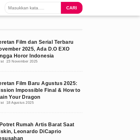
CARI
eretan Film dan Serial Terbaru
ovember 2025, Ada D.O EXO
ingga Horor Indonesia
rat
23 November 2025
eretan Film Baru Agustus 2025:
ission Impossible Final & How to
rain Your Dragon
rat
18 Agustus 2025
 Potret Rumah Artis Barat Saat
iskin, Leonardo DiCaprio
esusahan