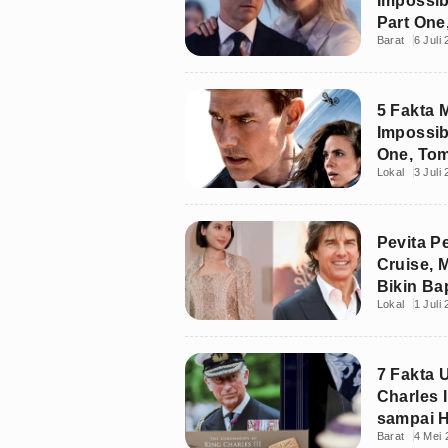
Impossi
Part One
Barat
6 Juli
Hayley A
5 Fakta 
Impossib
One, Tom
Lokal
3 Juli
Stuntman
Pevita P
Cruise,
Bikin Ba
Lokal
1 Juli
7 Fakta 
Charles I
sampai H
Barat
4 Mei 