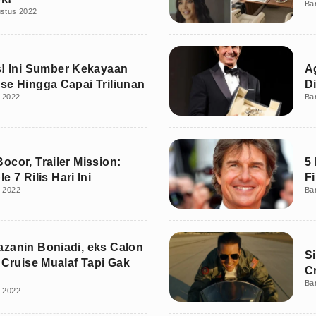
Ba
ustus 2022
s! Ini Sumber Kekayaan
A
se Hingga Capai Triliunan
D
i 2022
Ba
ocor, Trailer Mission:
5 
e 7 Rilis Hari Ini
F
i 2022
Ba
zanin Boniadi, eks Calon
S
m Cruise Mualaf Tapi Gak
Cr
Ba
i 2022