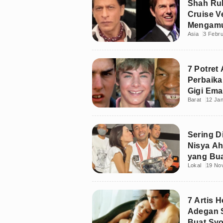
Shah Ru
Cruise V
Mengamuk
Asia
3 Febru
7 Potret 
Perbaika
Gigi Em
Barat
12 Jan
Sering D
Nisya A
yang Bua
Lokal
19 No
7 Artis 
Adegan S
Buat Syo