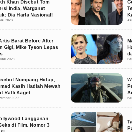
kh Khan Disebut Tom
G
ersi India, Warganet
T
: Dia Harta Nasional!
K
ari 2023
As
C
Artis Barat Before After
Ma
n Gigi, Mike Tyson Lepas
H
as
d
uari 2023
Ba
C
isebut Numpang Hidup,
W
hmad Kasih Hadiah Mewah
P
t Raffi Kaget
A
vember 2022
Ba
Hollywood Langganan
Ta
eks di Film, Nomor 3
P
k!