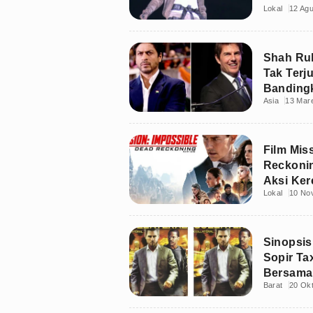
Lokal
12 Ag
Shah Ru
Tak Terj
Banding
Asia
13 Mar
Cruise
Film Mis
Reckonin
Aksi Ker
Lokal
10 No
Sinopsis 
Sopir Tax
Bersama
Barat
20 Ok