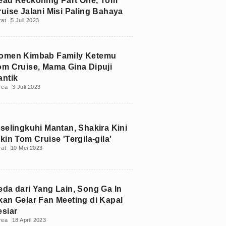
ead Reckoning Part One, Tom
ruise Jalani Misi Paling Bahaya
rat
5 Juli 2023
omen Kimbab Family Ketemu
om Cruise, Mama Gina Dipuji
antik
rea
3 Juli 2023
iselingkuhi Mantan, Shakira Kini
kin Tom Cruise 'Tergila-gila'
rat
10 Mei 2023
eda dari Yang Lain, Song Ga In
kan Gelar Fan Meeting di Kapal
esiar
rea
18 April 2023