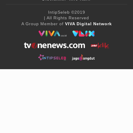
IntipSeleb
©2019
| All Rights Reserved
A Group Member of
VIVA Digital Network