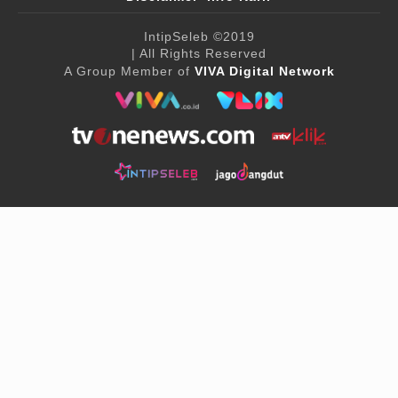
IntipSeleb
©2019
| All Rights Reserved
A Group Member of
VIVA Digital Network