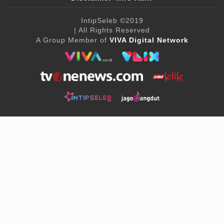
IntipSeleb
©2019
| All Rights Reserved
A Group Member of
VIVA Digital Network