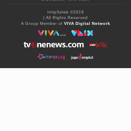
IntipSeleb
©2019
| All Rights Reserved
A Group Member of
VIVA Digital Network