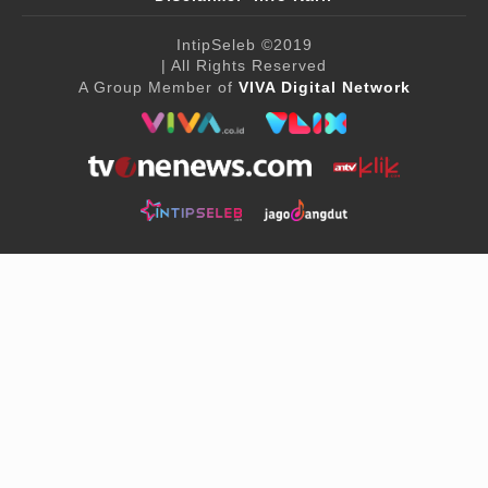
IntipSeleb
©2019
| All Rights Reserved
A Group Member of
VIVA Digital Network