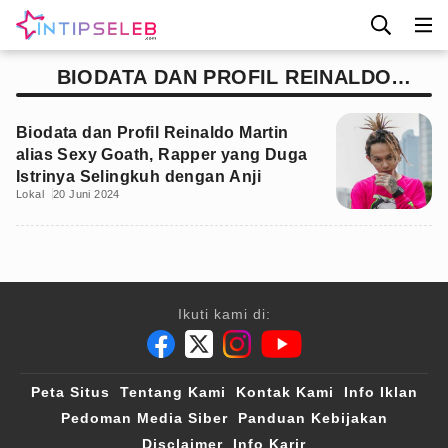
BIODATA DAN PROFIL REINALDO
MARTIN
Biodata dan Profil Reinaldo Martin
alias Sexy Goath, Rapper yang Duga
Istrinya Selingkuh dengan Anji
Lokal
20 Juni 2024
Ikuti kami di:
Peta Situs
Tentang Kami
Kontak Kami
Info Iklan
Pedoman Media Siber
Panduan Kebijakan
Disclaimer
Info Karir