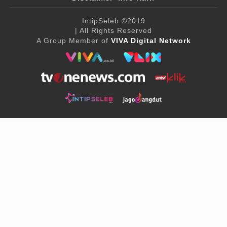
IntipSeleb
©2019
| All Rights Reserved
A Group Member of
VIVA Digital Network