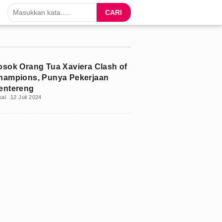
CARI
osok Orang Tua Xaviera Clash of
hampions, Punya Pekerjaan
entereng
kal
12 Juli 2024