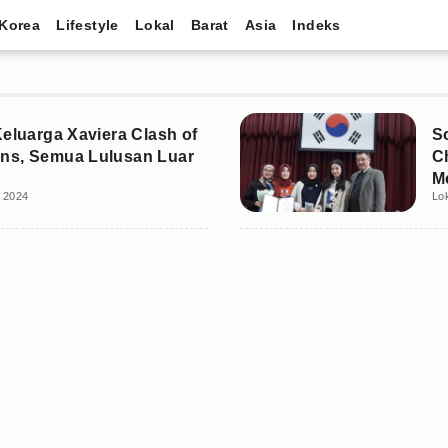
Korea
Lifestyle
Lokal
Barat
Asia
Indeks
Keluarga Xaviera Clash of
S
ns, Semua Lulusan Luar
C
M
i 2024
Lo