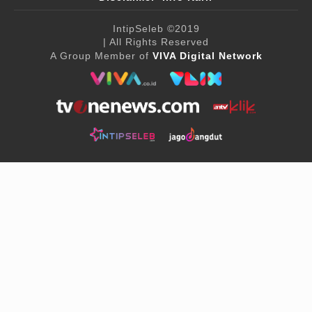
IntipSeleb
©2019
| All Rights Reserved
A Group Member of
VIVA Digital Network