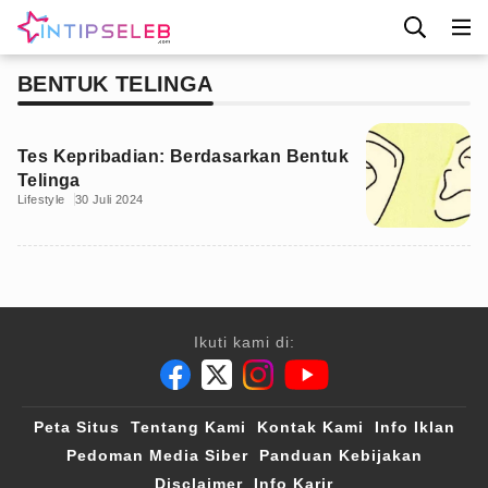
BENTUK TELINGA
Tes Kepribadian: Berdasarkan Bentuk
Telinga
Lifestyle
30 Juli 2024
Ikuti kami di:
Peta Situs
Tentang Kami
Kontak Kami
Info Iklan
Pedoman Media Siber
Panduan Kebijakan
Disclaimer
Info Karir