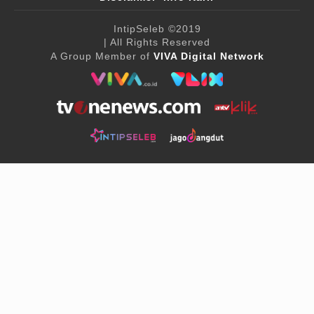
IntipSeleb
©2019
| All Rights Reserved
A Group Member of
VIVA Digital Network