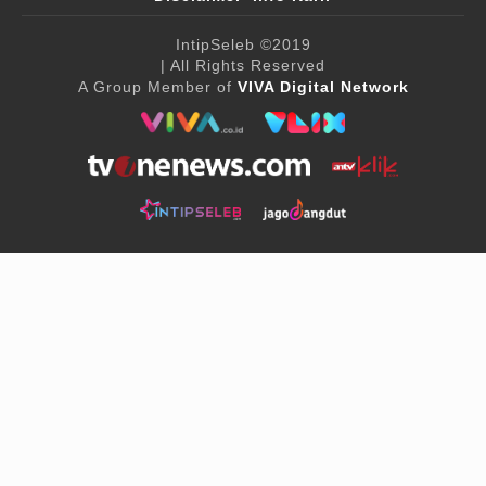
IntipSeleb
©2019
| All Rights Reserved
A Group Member of
VIVA Digital Network