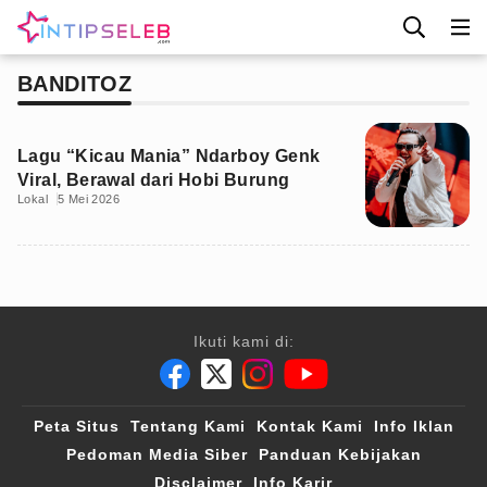
BANDITOZ
Lagu “Kicau Mania” Ndarboy Genk
Viral, Berawal dari Hobi Burung
Lokal
5 Mei 2026
Ikuti kami di:
Peta Situs
Tentang Kami
Kontak Kami
Info Iklan
Pedoman Media Siber
Panduan Kebijakan
Disclaimer
Info Karir