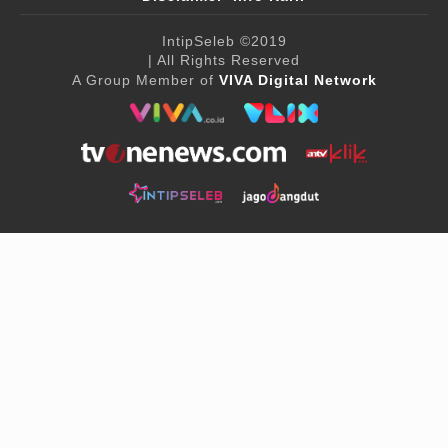
IntipSeleb
©2019
| All Rights Reserved
A Group Member of
VIVA Digital Network