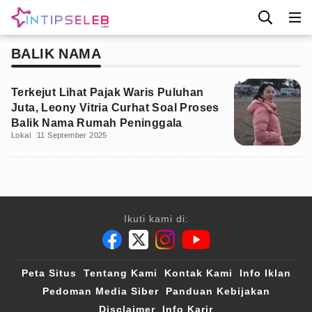
BALIK NAMA
Terkejut Lihat Pajak Waris Puluhan
Juta, Leony Vitria Curhat Soal Proses
Balik Nama Rumah Peninggala
Lokal
11 September 2025
Ikuti kami di:
Peta Situs
Tentang Kami
Kontak Kami
Info Iklan
Pedoman Media Siber
Panduan Kebijakan
Disclaimer
Info Karir