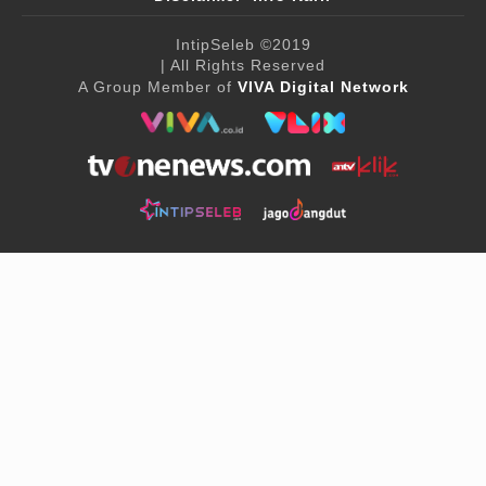
IntipSeleb
©2019
| All Rights Reserved
A Group Member of
VIVA Digital Network