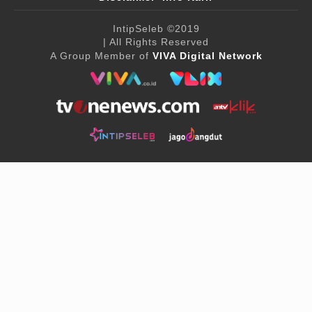
IntipSeleb
©2019
| All Rights Reserved
A Group Member of
VIVA Digital Network