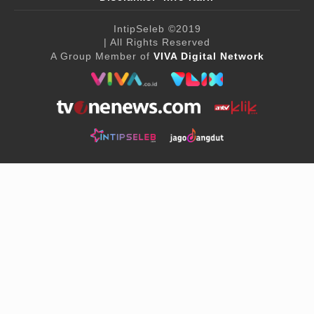
IntipSeleb
©2019
| All Rights Reserved
A Group Member of
VIVA Digital Network