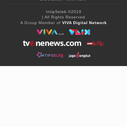
IntipSeleb
©2019
| All Rights Reserved
A Group Member of
VIVA Digital Network