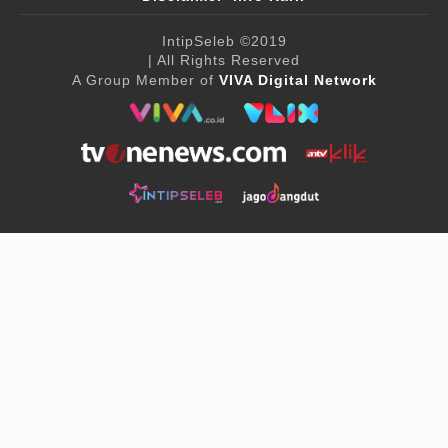
IntipSeleb
©2019
| All Rights Reserved
A Group Member of
VIVA Digital Network