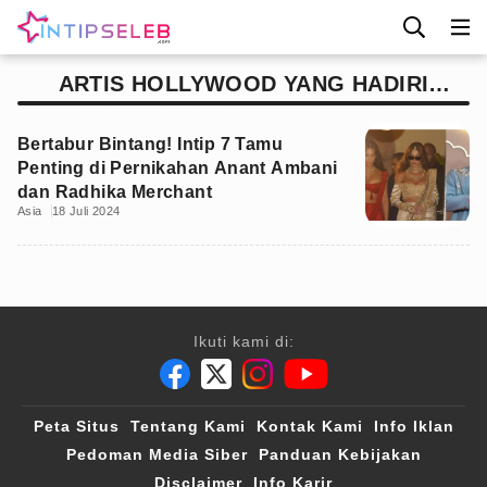
ARTIS HOLLYWOOD YANG HADIRI
PERNIKAHAN ANANT AMBANI
Bertabur Bintang! Intip 7 Tamu
Penting di Pernikahan Anant Ambani
dan Radhika Merchant
Asia
18 Juli 2024
Ikuti kami di:
Peta Situs
Tentang Kami
Kontak Kami
Info Iklan
Pedoman Media Siber
Panduan Kebijakan
Disclaimer
Info Karir