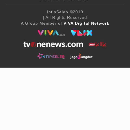
IntipSeleb
©2019
| All Rights Reserved
A Group Member of
VIVA Digital Network