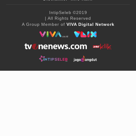
IntipSeleb
©2019
| All Rights Reserved
A Group Member of
VIVA Digital Network