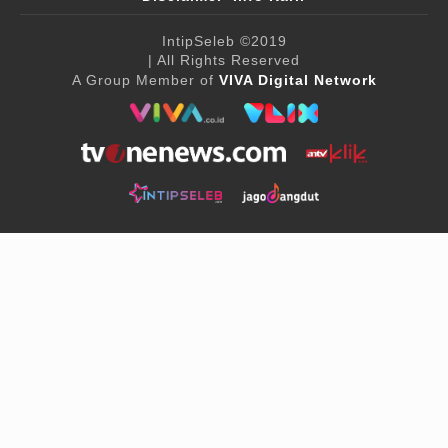
IntipSeleb
©2019
| All Rights Reserved
A Group Member of
VIVA Digital Network