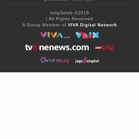
IntipSeleb
©2019
| All Rights Reserved
A Group Member of
VIVA Digital Network