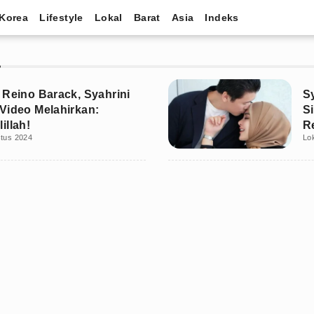
Korea
Lifestyle
Lokal
Barat
Asia
Indeks
I
 Reino Barack, Syahrini
S
Video Melahirkan:
S
illah!
R
stus 2024
Lo