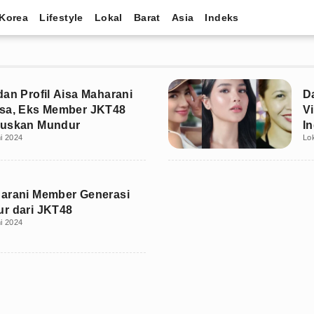
Korea
Lifestyle
Lokal
Barat
Asia
Indeks
dan Profil Aisa Maharani
D
asa, Eks Member JKT48
V
tuskan Mundur
I
i 2024
Lo
arani Member Generasi
r dari JKT48
i 2024