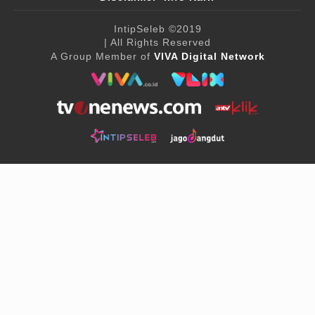
IntipSeleb
©2019
| All Rights Reserved
A Group Member of
VIVA Digital Network