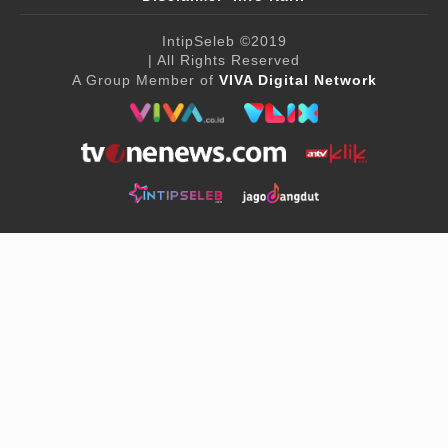
IntipSeleb
©2019
| All Rights Reserved
A Group Member of
VIVA Digital Network